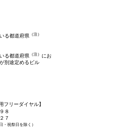
（注）
いる都道府県
（注）
いる都道府県
にお
が別途定めるビル
用フリーダイヤル】
８９８
４２７
日・祝祭日を除く）