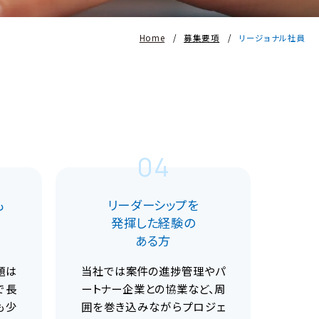
Home
募集要項
リージョナル社員
04
も
リーダーシップを
発揮した経験の
ある方
題は
当社では案件の進捗管理やパ
で長
ートナー企業との協業など、周
も少
囲を巻き込みながらプロジェ