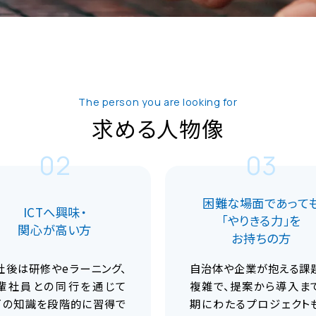
福岡ビジネス営業部
栁 勇輝
The person you are looking for
求める人物像
02
03
困難な場面であって
ICTへ興味・
「やりきる力」を
関心が高い方
お持ちの方
社後は研修やeラーニング、
自治体や企業が抱える課
輩社員との同行を通じて
複雑で、提案から導入ま
CTの知識を段階的に習得で
期にわたるプロジェクト