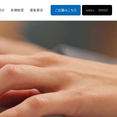
ご応募はこちら
紹介
各種制度
募集要項
MENU
リージョナル
営業部
社員
コンサルティング営業
ビジネス社員
営業部
各種制度
セールスエンジニア
営業部
募集要項
マンション営業
リージョナル社員
システム監視運用
ビジネス社員
コンサルティング営業
セールスエンジニア