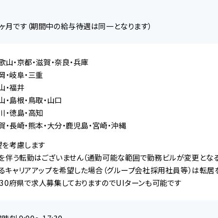
ヶ月です（期間中の給与待遇は同一となります）
歌山・京都・滋賀・奈良・兵庫
岡・岐阜・三重
山・福井
山・島根・鳥取・山口
川・徳島・高知
賀・長崎・熊本・大分・鹿児島・宮崎・沖縄
望を考慮します
を伴う転勤はございません（通勤可能な範囲で勤務ビルが変更となる
キャリアアップを希望した場合（グループ会社採用社員等）は転居
30府県で求人募集しておりますのでUIターンも可能です
刻 9:00～17:30