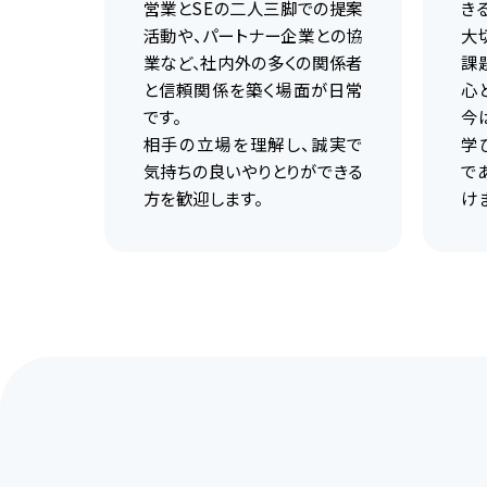
営業とSEの二人三脚での提案
き
活動や、パートナー企業との協
大
業など、社内外の多くの関係者
課
と信頼関係を築く場面が日常
心
です。
今
相手の立場を理解し、誠実で
学
気持ちの良いやりとりができる
で
方を歓迎します。
け