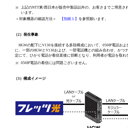
上記のNTT東/西日本が販売中製品以外の、お客さまでご用意さ
※
います。
＜対象機器の確認方法＞
【別紙１】
を参照願います。
（2）発生事象
HGWの配下にV130を接続する多段構成において、050IP電話お
に、一部のHGWとV130および、一部電話機との組み合わせ、かつ
定にて、ひかり電話が着信直後に切断となり、利用者が電話を取れ
050IP電話の着信には問題ございません。
※
（3）構成イメージ