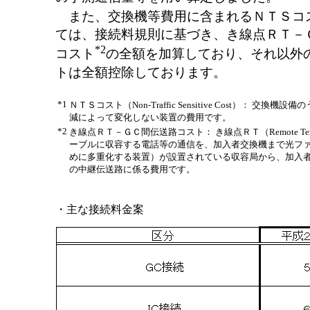
また、交換機等費用に含まれるＮＴＳコ
ては、接続料規則に基づき、き線点ＲＴ－
*2
コスト
の全額を加算しており、それ以外
トは全額控除しております。
*1
ＮＴＳコスト（Non-Traffic Sensitive Cost）： 交換機
減によって変化しない装置の費用です。
*2
き線点ＲＴ－ＧＣ間伝送路コスト： き線点ＲＴ（Remote Ter
ーブルに収容する電話等の通信を、加入者交換機まで光フ
めに多重化する装置）が設置されている収容局から、加入
の中継伝送路に係る費用です。
・主な接続料金案