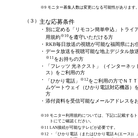
※9
モニター募集人数は変更になる可能性があります
（３）
主な応募条件
・
別に定める「リモコン簡単申込」トライ
※10
用規約
を遵守いただける方
・
RKB毎日放送の視聴が可能な福岡県にお
・
データ放送を視聴可能な地上デジタル放
※11
をお持ちの方
・
「フレッツ 光ネクスト」（インターネッ
ス）をご利用の方
・
※12
「ひかり電話」
をご利用の方でＮＴＴ
ムゲートウェイ（ひかり電話対応機器）
方
・
添付資料を受信可能なメールアドレスを
※10
モニター利用規約については、下記に記載するト
トにてご確認ください。
※11
LAN接続が可能なテレビが必要です。
※12
・
「ひかり電話（またはひかり電話Ａ(エース)）