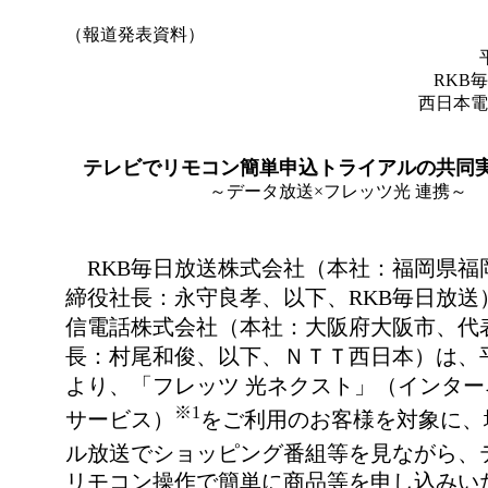
（報道発表資料）
RKB
西日本電
テレビでリモコン簡単申込トライアルの共同
～データ放送×フレッツ光 連携～
RKB毎日放送株式会社（本社：福岡県福
締役社長：永守良孝、以下、RKB毎日放送
信電話株式会社（本社：大阪府大阪市、代
長：村尾和俊、以下、ＮＴＴ西日本）は、平
より、「フレッツ 光ネクスト」（インター
※1
サービス）
をご利用のお客様を対象に、
ル放送でショッピング番組等を見ながら、
リモコン操作で簡単に商品等を申し込みい