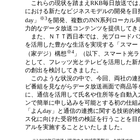
これらの現状を踏まえRKB毎日放送では
における新たなビジネスモデルの開発を目
※3
day」
を開発、複数のJNN系列ローカル
力的なデータ放送コンテンツを提供してき
また、ＮＴＴ西日本では、光ブロードバ
を活用した豊かな生活を実現する「スマー
※4
（家デジ）構想
」（以下、スマート光ラ
として、フレッツ光とテレビを活用した新
の創出を検討してきました。
このような状況の中で、今回、両社の連
ビ番組を見ながらデータ放送画面で商品等
に、通信を活用して氏名や住所等を自動入
ンで簡単に申し込みを可能とする初の仕組
「よんday」と通信の連携に関する技術的
ス化に向けた受容性の検証を行うことを目
アルを実施することといたしました。