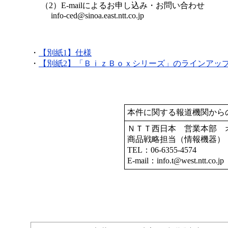
（2）E-mailによるお申し込み・お問い合わせ
info-ced@sinoa.east.ntt.co.jp
・
【別紙1】仕様
・
【別紙2】「ＢｉｚＢｏｘシリーズ」のラインアッ
本件に関する報道機関から
ＮＴＴ西日本 営業本部 
商品戦略担当（情報機器）
TEL：06-6355-4574
E-mail：info.t@west.ntt.co.jp