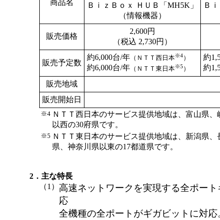
商品名
ＢｉｚＢｏｘ ＨＵＢ「MH5K」
Ｂｉ
（情報機器）
2,600円
販売価格
（税込 2,730円）
※4
約1,
約6,000台/年
（ＮＴＴ西日本
）
販売予定数
※5
約1,
約6,000台/年
（ＮＴＴ東日本
）
販売地域
販売開始日
※4
ＮＴＴ西日本のサービス提供地域は、富山県、
以西の30府県です。
※5
ＮＴＴ東日本のサービス提供地域は、新潟県、
県、神奈川県以東の17都道県です。
2．主な特長
（1）
高速ネットワークを実現する全ポート
応
全機種の全ポートがギガビットに対応