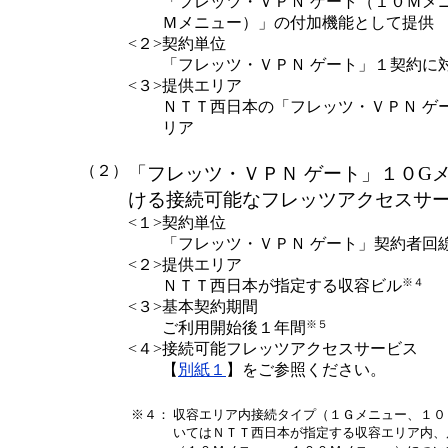
「フレッツ・ＶＰＮ ゲート（１０Ｍメ
Ｍメニュー）」の付加機能として提供
<２>
契約単位
「フレッツ・ＶＰＮ ゲート」１契約に
<３>
提供エリア
ＮＴＴ西日本の「フレッツ・ＶＰＮ ゲ
リア
（２）
「フレッツ・ＶＰＮ ゲート」１０G
ける接続可能なフレッツアクセスサ
<１>
契約単位
「フレッツ・ＶＰＮ ゲート」契約者回
<２>
提供エリア
※４
ＮＴＴ西日本が指定する収容ビル
<３>
基本契約期間
※５
ご利用開始後１年間
<４>
接続可能フレッツアクセスサービス
【
別紙１
】をご参照ください。
※４：
収容エリア内接続タイプ（１Ｇメニュー、１０
いてはＮＴＴ西日本が指定する収容エリア内、