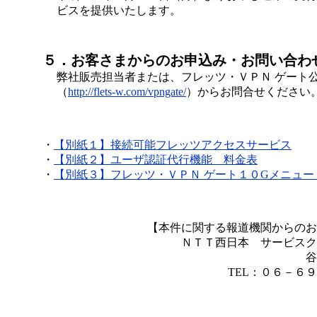
ビスを提供いたします。
５．お客さまからのお申込み・お問い合わ
弊社販売担当者または、フレッツ・ＶＰＮ ゲート
（
http://flets-w.com/vpngate/
）からお問合せください
・
【別紙１】接続可能フレッツアクセスサービス
・
【別紙２】ユーザ認証代行機能 料金表
・
【別紙３】フレッツ・ＶＰＮ ゲート１０Gメニュー
【本件に関する報道機関からの
ＮＴＴ西日本 サービスク
谷
TEL：０６－６