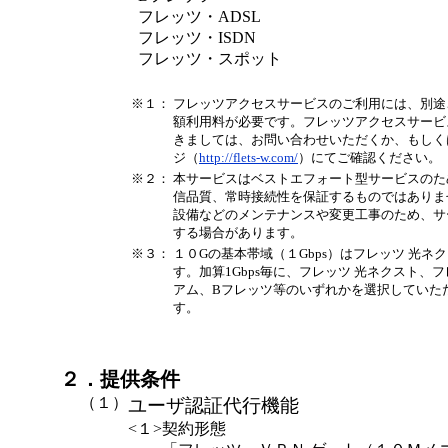
フレッツ・ADSL
フレッツ・ISDN
フレッツ・スポット
※１：
フレッツアクセスサービスのご利用には、別途
額利用料が必要です。フレッツアクセスサービ
きましては、お問い合わせいただくか、もしく
ジ（
http://flets-w.com/
）にてご確認ください。
※２：
本サービスはベストエフォート型サービスのた
信品質、常時接続性を保証するものではありま
設備などのメンテナンスや変更工事のため、サ
する場合があります。
※３：
１０Gの基本帯域（１Gbps）はフレッツ 光ネ
す。加算1Gbps毎に、フレッツ 光ネクスト、
アム、Bフレッツ等のいずれかを選択していた
す。
２．提供条件
（１）
ユーザ認証代行機能
<１>
契約形態