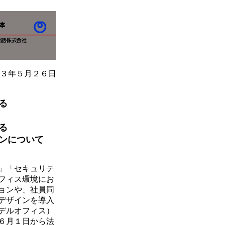
３年５月２６日
る
る
ンについて
」「セキュリテ
フィス環境にお
ョンや、社員同
デザインを導入
デルオフィス）
６月１日から法