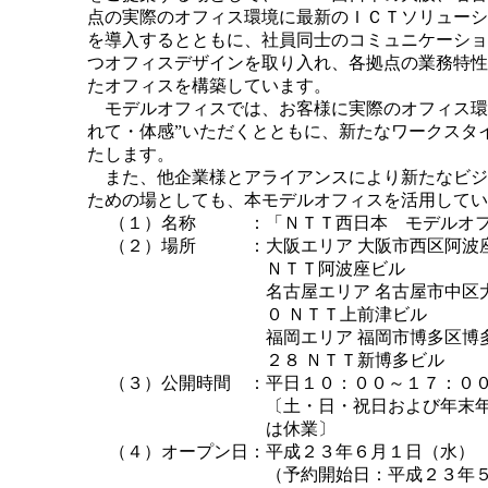
点の実際のオフィス環境に最新のＩＣＴソリューシ
を導入するとともに、社員同士のコミュニケーショ
つオフィスデザインを取り入れ、各拠点の業務特性
たオフィスを構築しています。
モデルオフィスでは、お客様に実際のオフィス環
れて・体感”いただくとともに、新たなワークスタ
たします。
また、他企業様とアライアンスにより新たなビジ
ための場としても、本モデルオフィスを活用してい
（１）名称
：
「ＮＴＴ西日本 モデルオ
（２）場所
：
大阪エリア 大阪市西区阿波
ＮＴＴ阿波座ビル
名古屋エリア 名古屋市中区
０ ＮＴＴ上前津ビル
福岡エリア 福岡市博多区博
２８ ＮＴＴ新博多ビル
（３）公開時間
：
平日１０：００～１７：０
〔土・日・祝日および年末年始(1
は休業〕
（４）オープン日
：
平成２３年６月１日（水）
（予約開始日：平成２３年