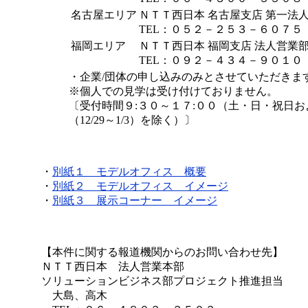
名古屋エリア
ＮＴＴ西日本 名古屋支店 第一法
TEL：０５２－２５３－６０７５
福岡エリア
ＮＴＴ西日本 福岡支店 法人営業
TEL：０９２－４３４－９０１０
・企業/団体の申し込みのみとさせていただきま
※個人での見学は受け付けておりません。
〔受付時間９:３０～１７:００（土・日・祝日
（12/29～1/3）を除く）〕
・
別紙１ モデルオフィス 概要
・
別紙２ モデルオフィス イメージ
・
別紙３ 展示コーナー イメージ
【本件に関する報道機関からのお問い合わせ先】
ＮＴＴ西日本 法人営業本部
ソリューションビジネス部プロジェクト推進担当
大島、高木