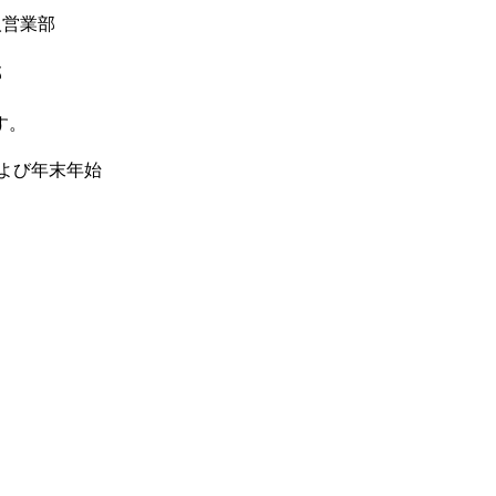
人営業部
部
す。
および年末年始