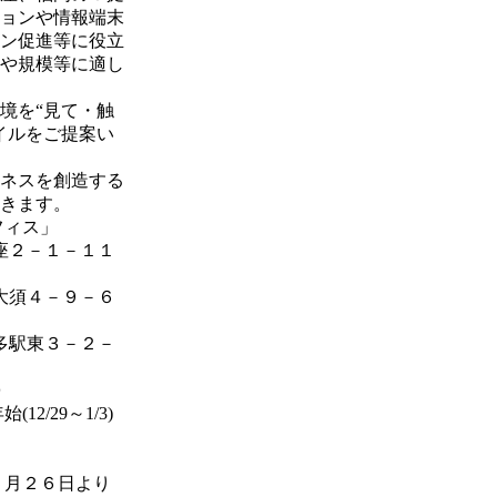
ョンや情報端末
ン促進等に役立
や規模等に適し
境を“見て・触
イルをご提案い
ネスを創造する
きます。
フィス」
座２－１－１１
大須４－９－６
多駅東３－２－
０
2/29～1/3)
５月２６日より