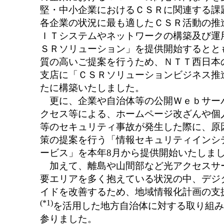
堅・中小企業におけるＣＳＲに関連する課
各企業の状況に最も適したＣＳＲ活動の推
ＩＴシステムやネットワークの構築及び運
ＳＲソリューション」を提供開始するとと
質の高いご提案を行うため、ＮＴＴ西日本
支店に「ＣＳＲソリューションビジネス推
たに構築いたしました。
更に、企業や自治体等の公開Ｗｅｂサー
クセス等による、ホームページ改ざんや個
等のセキュリティ事故が発生した際に、原
策の提案を行う「情報セキュリティインシ
ービス」を本年8月から提供開始いたしま
加えて、離島や山間部など光アクセスサ
要エリアを多く抱えている状況の中、デジ
イドを改善するため、地域情報化計画の支
(*1)
を活用した地方自治体に対する取り組み
参りました。