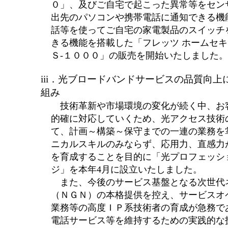
０」、及びご自宅で起こった異常等をセン
出先のパソコンや携帯電話に通知できる機
話等を使ってご自宅の家電製品のスイッチ
きる機能を搭載した「フレッツ ホームセキ
Ｓ-１０００」の販売を開始いたしました。
iii．光ブロードバンドサービスの品質向上
組み
技術革新や市場環境の変化が続く中、お
的確に対応していくため、光アクセス技術
て、計画～構築～保守までの一連の業務を
ニカルスキルのみならず、応用力、直感力
を育成することを目的に「光プロフェッシ
ジ」を本年4月に設立いたしました。
また、今後のサービス基盤となる次世代
（ＮＧＮ）の本格提供を控え、サービスオ
業務等の高度ＩＰ系技術者の育成が急務で
電話サービス等を維持するための実践的な