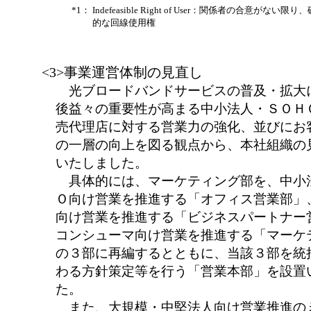
*1：
Indefeasible Right of User：関係者の合意がな
的な回線使用権
<3>事業運営体制の見直し
光ブロードバンドサービスの普及・拡大
後益々の重要性が高まる中小法人・ＳＯＨ
売代理店に対する営業力の強化、並びにお
の一層の向上を図る観点から、本社組織の
いたしました。
具体的には、マーケティング部を、中小
Ｏ向け営業を推進する「オフィス営業部」
向け営業を推進する「ビジネスパートナー
コンシューマ向け営業を推進する「マーケ
の３部に再編するとともに、当該３部を統
わる方針策定等を行う「営業本部」を設置
た。
また、大規模・中堅法人向け営業推進の