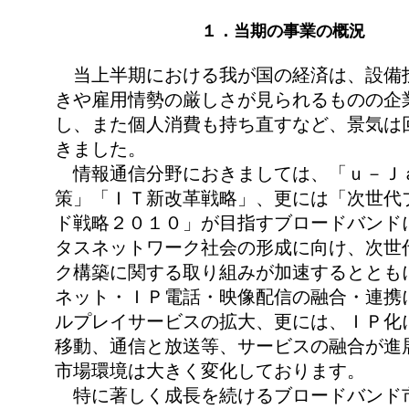
１．当期の事業の概況
当上半期における我が国の経済は、設備
きや雇用情勢の厳しさが見られるものの企
し、また個人消費も持ち直すなど、景気は
きました。
情報通信分野におきましては、「ｕ－Ｊ
策」「ＩＴ新改革戦略」、更には「次世代
ド戦略２０１０」が目指すブロードバンド
タスネットワーク社会の形成に向け、次世
ク構築に関する取り組みが加速するととも
ネット・ＩＰ電話・映像配信の融合・連携
ルプレイサービスの拡大、更には、ＩＰ化
移動、通信と放送等、サービスの融合が進
市場環境は大きく変化しております。
特に著しく成長を続けるブロードバンド