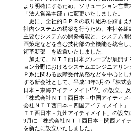
より明確にするため、ソリューション営業
「法人営業本部」に変更いたしました。
更に、全社的ＢＰＲの取り組みを踏まえ
社内システムの構築を行うため、本社各組
主要なシステムの開発機能と、システム開
画策定などを含む技術部の全機能を統合し
術革新部」を設置いたしました。
加えて、ＮＴＴ西日本グループが展開す
ョン分野におけるシステムエンジニアリン
Ｐ系に関わる故障受付業務などを中心とし
する新会社として、平成18年3月の「株式
(*2)
日本－東海アイティメイト
」の設立、及
「株式会社ＮＴＴ西日本－中国アイティメ
会社ＮＴＴ西日本－四国アイティメイト」
ＴＴ西日本－九州アイティメイト」の設立
9月に「株式会社ＮＴＴ西日本－関西アイ
を新たに設立いたしました。