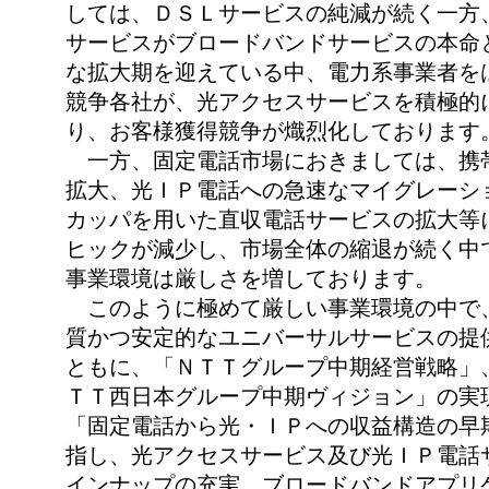
しては、ＤＳＬサービスの純減が続く一方
サービスがブロードバンドサービスの本命
な拡大期を迎えている中、電力系事業者を
競争各社が、光アクセスサービスを積極的
り、お客様獲得競争が熾烈化しております
一方、固定電話市場におきましては、携
拡大、光ＩＰ電話への急速なマイグレーシ
カッパを用いた直収電話サービスの拡大等
ヒックが減少し、市場全体の縮退が続く中
事業環境は厳しさを増しております。
このように極めて厳しい事業環境の中で
質かつ安定的なユニバーサルサービスの提
ともに、「ＮＴＴグループ中期経営戦略」
ＴＴ西日本グループ中期ヴィジョン」の実
「固定電話から光・ＩＰへの収益構造の早
指し、光アクセスサービス及び光ＩＰ電話
インナップの充実、ブロードバンドアプリ