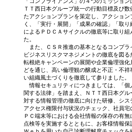
「コンプライアンス」の４つのミッション
ＴＴ西日本グループ統一の行動目標及び数
たアクションプランを策定し、アクション
く、「実行・展開」「成果の確認」「取り
によるＰＤＣＡサイクルの徹底等に取り組
た。
また、ＣＳＲ推進の基本となるコンプラ
ビジネスリスクマネジメントの徹底を図る
転根絶キャンペーンの展開や企業倫理強化
どを通じ、高い倫理観の醸成と不正・不祥
い組織風土づくりを徹底して参りました。
情報セキュリティにつきましては、「個
関する法律」を踏まえ、ＮＴＴ西日本グル
対する情報管理の徹底に向けた研修、シス
アクセス権限付与状況のチェック、社員宅
ＰＣ端末等における会社情報の保存の有無
点検等を実施するとともに、お客様情報保
Ｗｅｂを用いた自己診断理解度チェックを