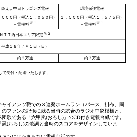
燃えよ中日ドラゴンズ電報
環境保護電報
，０００円（税込１，０５０円）
１，５００円（税込１，５７５円）
※１
※１
＋電報料
＋電報料
※２
ＮＴＴ西日本エリア限定
平成１９年７月１日（日）
約２万通
約３万通
して受付・配達いたします。
ャイアンツ戦での３連発ホームラン（バース、掛布、岡
くのファンの記憶に残る当時の試合のラジオ中継模様と、
団歌である「六甲颪(おろし)」のCD付き電報台紙です。
甲颪(おろし)の歌詞と当時のスコアをデザインしていま
ァンにはたまらない電報台紙です。