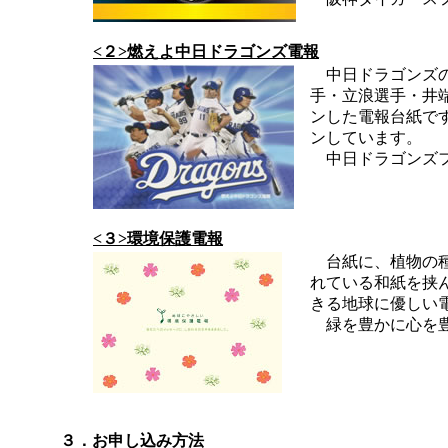
<２>燃えよ中日ドラゴンズ電報
中日ドラゴンズの
手・立浪選手・井
ンした電報台紙で
ンしています。
中日ドラゴンズフ
<３>環境保護電報
台紙に、植物の種
れている和紙を挟
きる地球に優しい
緑を豊かに心を豊
３．お申し込み方法