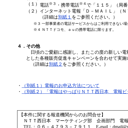
（１）
※３
※４
電話
・携帯電話
で「１１５」（局番
（２）
インターネット電報「Ｄ－ＭＡＩＬ」（Ｎ
（詳細は
別紙１
をご参照ください。）
※３
一部事業者の電話サービスからはご利用できない場
※４
ＮＴＴドコモ、ａｕの携帯電話に限ります。
４．その他
日頃のご愛顧に感謝し、またこの度の新しい電
とした各種販売促進キャンペーンを合わせて実施
（詳細は
別紙２
をご参照ください。）
・
（別紙１）
電報のお申込方法について
・
（別紙２）
「電報はやっぱりＮＴＴ西日本 電報ビ
【本件に関する報道機関からのお問合せ】
ＮＴＴ西日本 マーケティング部 企画部門 電報
TEL：０６－４７９３－７９１１ E-mail：dmail@west.n