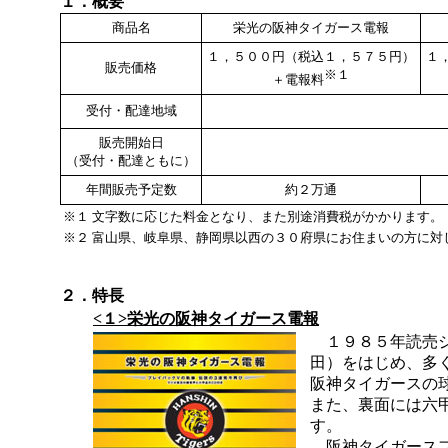
１．概要
商品名
栄光の阪神タイガース電報
１，５００円（税込１，５７５円）
１
販売価格
※１
＋電報料
受付・配達地域
販売開始日
（受付・配達ともに）
年間販売予定数
約２万通
※１
文字数に応じた料金となり、また別途消費税がかかります。
※２
富山県、岐阜県、静岡県以西の３０府県にお住まいの方に対
２．特長
<１>栄光の阪神タイガース電報
１９８５年読売ジ
田）をはじめ、多
阪神タイガースの球
また、裏面には六
す。
阪神タイガースフ