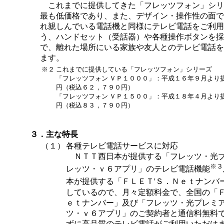
これまでに提供してきた「フレッツフォン」シリ
最も低価格であり、また、デザイン・操作性の面で
れ親しんでいる電話機と同様にテレビ電話をご利用
う、ハンドセット（受話器）や各種操作ボタンを採
で、離れた場所にいる家族や友人とのテレビ電話を
ます。
※２
これまでに提供している「フレッツフォン」シリーズ
「フレッツフォン ＶＰ１０００」：平成１６年９月より
円（税込６２，７９０円）
「フレッツフォン ＶＰ１５００」：平成１８年４月より
円（税込８３，７９０円）
３．主な特長
（１）
各種テレビ電話サービスに対応
ＮＴＴ西日本が提供する「フレッツ・光
※３
レッツ・ｖ６アプリ」のテレビ電話機能
本が提供する「ＦＬＥＴ'Ｓ．Ｎｅｔナンバ
しているので、月々定額料金で、全国の「Ｆ
ｅｔナンバー」及び「フレッツ・光プレミ
ツ・ｖ６アプリ」のご契約者と通信料無料
ずに高品質のテレビ電話がご利用いただけ