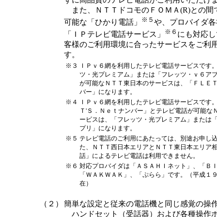
また、ＮＴＴドコモのＦＯＭＡ(R)との間
※５
可能な「ひかり電話」
や、プロバイダ各
※６
「ＩＰテレビ電話サービス」
にも対応し
客様のご利用環境に合ったサービスをご利
す。
※３
ＩＰｖ６網を利用したテレビ電話サービスです
ツ・光プレミアム」または「フレッツ・ｖ６ア
が可能なＮＴＴ東日本のサービスは、「ＦＬＥＴ
バー」になります。
※４
ＩＰｖ６網を利用したテレビ電話サービスです
Ｔ'Ｓ．Ｎｅｔナンバー」とテレビ電話が可能な
ービスは、「フレッツ・光プレミアム」または
プリ」になります。
※５
テレビ電話のご利用にあたっては、別途お申し
た、ＮＴＴ西日本エリアとＮＴＴ東日本エリア
話」によるテレビ電話は利用できません。
※６
対応プロバイダは「ＡＳＡＨＩネット」、「Ｂ
「ＷＡＫＷＡＫ」、「ぷらら」です。（平成１
在）
（２）
簡単な設定と従来の電話機と同じ感覚の操
ハンドセット（受話器）および各種操作