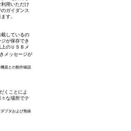
ご利用いただけ
でのガイダンス
来ます。
搭載しているの
ージが保存でき
以上のＵＳＢメ
きメッセージが
本機器との動作確認
だくことによ
様々な場所でテ
アダプタおよび無線