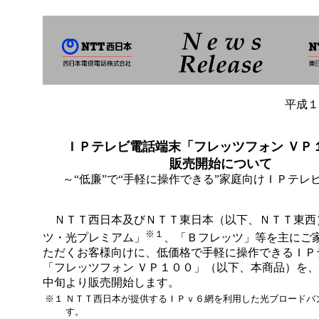
平成１
ＩＰテレビ電話端末「フレッツフォン ＶＰ
販売開始について
～“低廉”で“手軽に操作できる”家庭向けＩＰテレ
ＮＴＴ西日本及びＮＴＴ東日本（以下、ＮＴＴ東西
※１
ツ・光プレミアム」
、「Ｂフレッツ」等を主にご
ただくお客様向けに、低価格で手軽に操作できるＩＰ
「フレッツフォン ＶＰ１００」（以下、本商品）を
中旬より販売開始します。
※１
ＮＴＴ西日本が提供するＩＰｖ６網を利用した光ブロードバ
す。