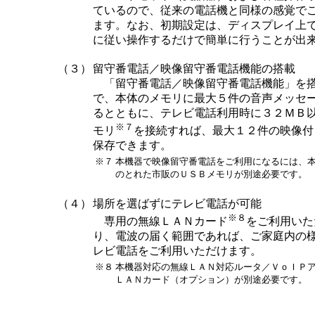
ているので、従来の電話機と同様の感覚で
ます。なお、初期設定は、ディスプレイ上
に従い操作するだけで簡単に行うことが出
（３）
留守番電話／映像留守番電話機能の搭載
「留守番電話／映像留守番電話機能」を
で、本体のメモリに最大５件の音声メッセ
るとともに、テレビ電話利用時に３２ＭＢ
※７
モリ
を接続すれば、最大１２件の映像付
保存できます。
※７
本機器で映像留守番電話をご利用になるには、
のとれた市販のＵＳＢメモリが別途必要です。
（４）
場所を選ばずにテレビ電話が可能
※８
専用の無線ＬＡＮカード
をご利用いた
り、電波の届く範囲であれば、ご家庭内の
レビ電話をご利用いただけます。
※８
本機器対応の無線ＬＡＮ対応ルータ／ＶｏＩＰ
ＬＡＮカード（オプション）が別途必要です。