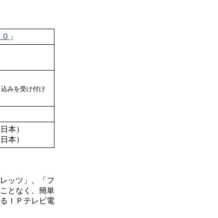
００
」
）
し込みを受け付け
西日本）
東日本）
レッツ」、「フ
ことなく、簡単
るＩＰテレビ電