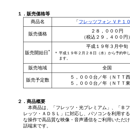
１．販売価格等
商品名
「
フレッツフォン ＶＰ１
２８，０００円
販売価格
（税込２９，４００円
平成１９年３月中旬
*
販売開始日
＊
平成１９年２月２８日（水）から予約申
ます。
販売地域
全国
５，０００台／年（ＮＴＴ
販売予定数
５，０００台／年（ＮＴＴ
２．商品概要
本商品は、「フレッツ・光プレミアム」、「Ｂフ
レッツ・ＡＤＳＬ」に対応し、パソコンを利用する
な操作で高品質な映像・音声通信をご利用いただけ
話端末です。