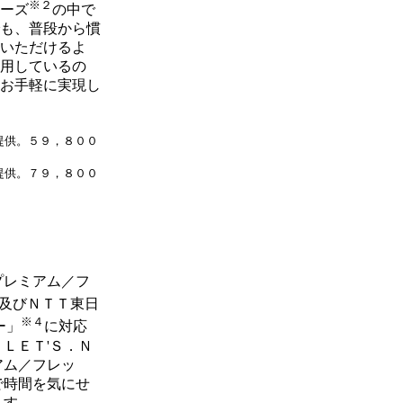
※２
ーズ
の中で
も、普段から慣
いただけるよ
用しているの
お手軽に実現し
提供。５９，８００
提供。７９，８００
プレミアム／フ
及びＮＴＴ東日
※４
ー」
に対応
ＬＥＴ'Ｓ．Ｎ
アム／フレッ
で時間を気にせ
ます。