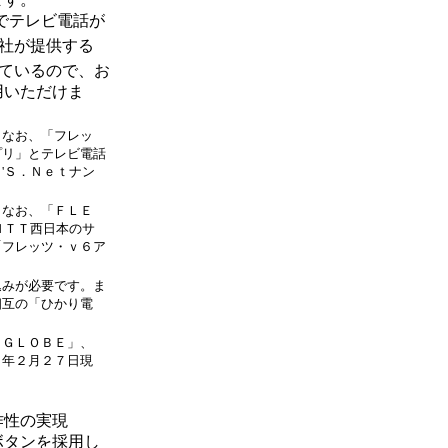
でテレビ電話が
社が提供する
ているので、お
用いただけま
。なお、「フレッ
プリ」とテレビ電話
'Ｓ．Ｎｅｔナン
。なお、「ＦＬＥ
ＮＴＴ西日本のサ
「フレッツ・ｖ６ア
込みが必要です。ま
相互の「ひかり電
ＩＧＬＯＢＥ」、
９年２月２７日現
作性の実現
ボタンを採用し