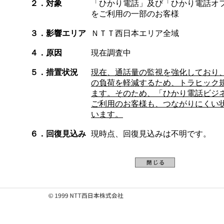
２．対象
「ひかり電話」及び「ひかり電話オ
をご利用の一部のお客様
３．影響エリア
ＮＴＴ西日本エリア全域
４．原因
現在調査中
５．措置状況
現在、通話量の監視を強化しており
の負荷を軽減するため、トラヒック
ます。そのため、「ひかり電話ビジ
ご利用のお客様も、つながりにくい
います。
６．回復見込み
現時点、回復見込みは不明です。