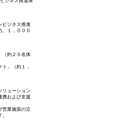
ビジネス推進体
ンビジネス推進
め、１，０００
」（約２０名体
クト」（約１，
ソリューション
連携および支援
び営業施策の立
す。