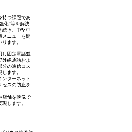
を持つ課題であ
強化”等を解決
き続き、中堅中
時メニューを開
いります。
用し固定電話並
で外線通話およ
部分の通信コス
現します。
インターネット
クセスの防止を
や店舗を映像で
実現します。