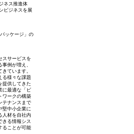
ジネス推進体
ンビジネスを展
パッケージ」の
セスサービスを
る事例が増え、
てきています。
える様々な課題
を提供してきた
業に最適な「ビ
トワークの構築
ンテナンスまで
中堅中小企業に
る人材を自社内
できる情報シス
することが可能