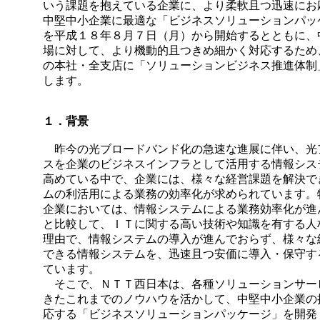
いう課題を抱えている企業に、より柔軟且つ迅速にお
中堅中小企業に最適な「ビジネスソリューションパッ
を平成１８年８月７日（月）から開始するとともに、
場に対して、より機動的且つきめ細かく対応するため
の本社・全支店に「ソリューションビジネス推進体制
します。
１．背景
昨今の光ブロードバンド化の急速な進展に伴い、光
スを企業のビジネスインフラとして活用する情報シス
高めている中で、企業には、様々な経営課題を解決で
ムの利活用による業務の効率化が求められています。
企業においては、情報システムによる業務効率化が進
と比較して、ＩＴに関する高い技術や知識を有する人
理由で、情報システムの導入が進んでおらず、様々な
できる情報システムを、迅速且つ安価に導入・保守す
ています。
そこで、ＮＴＴ西日本は、各種ソリューションサー
きたこれまでのノウハウを活かして、中堅中小企業の
応する「ビジネスソリューションパッケージ」を開発