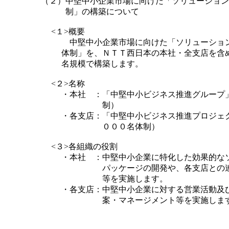
（２）
中堅中小企業市場に向けた「ソリューション
制」の構築について
<１>概要
中堅中小企業市場に向けた「ソリューショ
体制」を、ＮＴＴ西日本の本社・全支店を含
名規模で構築します。
<２>名称
・
本社
：
「中堅中小ビジネス推進グループ
制）
・
各支店
：
「中堅中小ビジネス推進プロジェ
０００名体制）
<３>各組織の役割
・
本社
：
中堅中小企業に特化した効果的な
パッケージの開発や、各支店との
等を実施します。
・
各支店
：
中堅中小企業に対する営業活動及
案・マネージメント等を実施しま