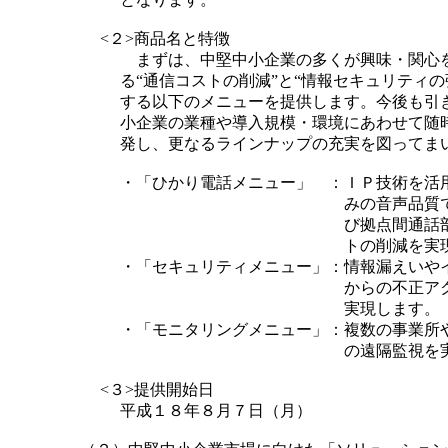
<２>商品名と特徴
まずは、中堅中小企業の多くが興味・関心
る“通信コストの削減”と“情報セキュリティの
する以下のメニューを提供します。今後も引
小企業の業種や導入規模・環境にあわせて随
発し、更なるラインナップの充実を図ってま
・
「ひかり電話メニュー」
：
ＩＰ技術を活
みの音声品質
び拠点間通話
トの削減を実
・
「セキュリティメニュー」
：
情報漏えいや
からの不正ア
実現します。
・
「モニタリングメニュー」
：
複数の事業所
の遠隔監視を
<３>提供開始日
平成１８年８月７日（月）