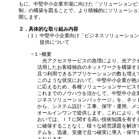
もに、中堅中小企業市場に向けた「ソリューションビ
制」の構築を図ることで、より積極的にソリューショ
開します。
２．具体的な取り組み内容
（１）
中堅中小企業向け「ビジネスソリューション
提供について
<１>概要
光アクセスサービスの急増により、光アク
活用したお客様独自のネットワークを構築す
且つ利用できるアプリケーションの数も増え
このような状況において、中堅中小企業が抱
に応えるため、各種ソリューションサービス
これまでのノウハウを活かして、中堅中小企
ジネスソリューションパッケージ」を、ネッ
から、システム設計・工事、保守・運用、メ
オールインワンで提供します。これにより、
おいては、ＩＴに関する高い技術知識を有す
に確保することなく、様々な経営課題を解決
テムを、迅速、安価で且つ確実に導入・保守
となります。