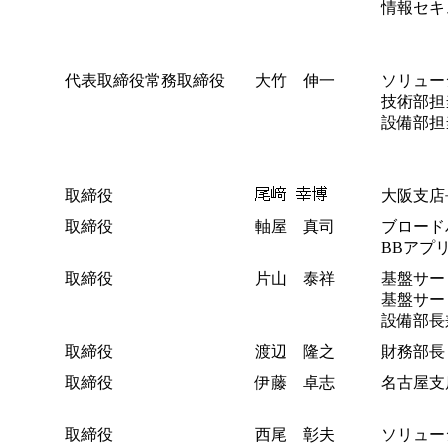
情報セキ
代表取締役常務取締役
大竹 伸一
ソリュー
技術部担
設備部担
取締役
大阪支店
取締役
軸屋 真司
ブロード
BBアプ
取締役
片山 泰祥
基盤サー
基盤サー
設備部長
取締役
渡辺 隆之
財務部長
取締役
伊藤 卓志
名古屋支
取締役
西尾 彰夫
ソリュー