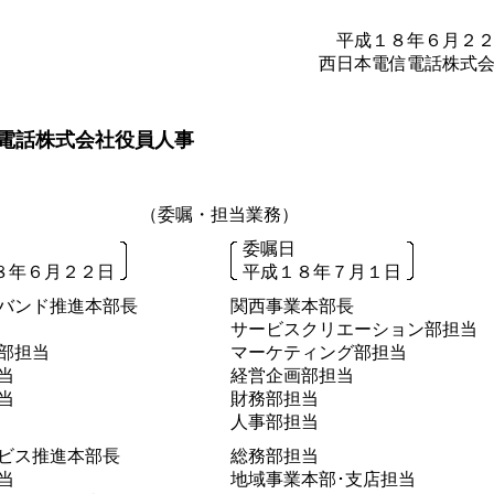
平成１８年６月２
西日本電信電話株式
電話株式会社役員人事
（委嘱・担当業務）
委嘱日
８年６月２２日
平成１８年７月１日
バンド推進本部長
関西事業本部長
サービスクリエーション部担当
部担当
マーケティング部担当
当
経営企画部担当
当
財務部担当
人事部担当
ビス推進本部長
総務部担当
当
地域事業本部･支店担当