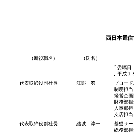
西日本電信
（新役職名）
（氏名）
委嘱日
平成１
代表取締役副社長
江部 努
ブロード
制度担当
経営企画
財務部担
人事部担
支店担当
代表取締役副社長
結城 淳一
基盤サー
総務部担