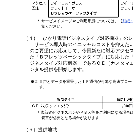
＊
サービスイメージやご利用形態については、【
別紙
覧ください。
（４）「ひかり電話ビジネスタイプ対応機器」のレ
サービス導入時のイニシャルコストを抑えた
のご要望にお応えして、今回新たに対応アクセ
た「Ｂフレッツベーシックタイプ」に対応した
ジネスタイプ対応機器」であるＣＥ（カスタマ
ンタル提供を開始します。
※２
音声とデータを重畳したＩＰ通信が可能な高速ブロー
す。
＊
既設のビジネスホンやＰＢＸ等をご利用になる場合
装置が必要となる場合があります。
（５）提供地域