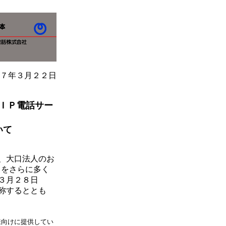
７年３月２２日
ＩＰ電話サー
いて
、大口法人のお
」をさらに多く
３月２８日
称するととも
様向けに提供してい