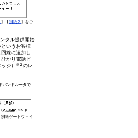
１
】【
別紙２
】をご
ンタル提供開始
いというお客様
ス回線に追加し
「ひかり電話ビ
※２
エッジ）
のレ
ドバンドルータで
は別途ゲートウェイ