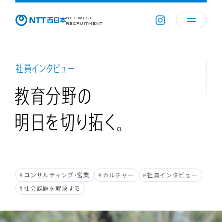
NTT-WEST
RECRUITMENT
社員インタビュー
教育分野の
明日を
切り拓く。
#
コンサルティング・営業
#
カルチャー
#
社員インタビュー
#
社会課題を解決する