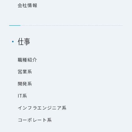
会
社
情
報
仕
事
職
種
紹
介
営
業
系
開
発
系
I
T
系
イ
ン
フ
ラ
エ
ン
ジ
ニ
ア
系
コ
ー
ポ
レ
ー
ト
系