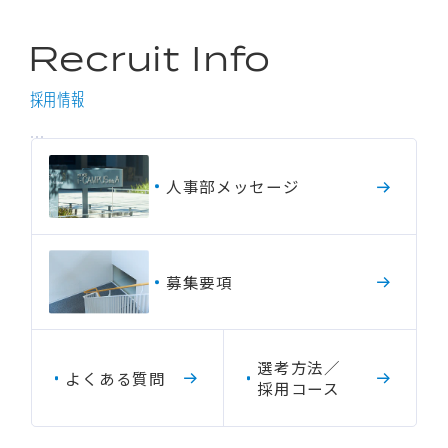
R
e
c
r
u
i
t
I
n
f
o
採用情報
人
事
部
メ
ッ
セ
ー
ジ
募
集
要
項
選
考
方
法
／
よ
く
あ
る
質
問
採
用
コ
ー
ス