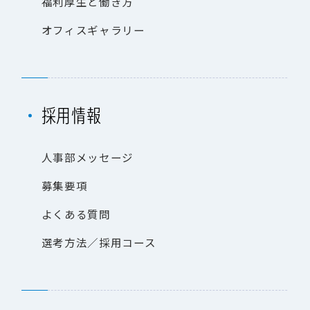
福
利
厚
生
と
働
き
方
オ
フ
ィ
ス
ギ
ャ
ラ
リ
ー
採
用
情
報
人
事
部
メ
ッ
セ
ー
ジ
募
集
要
項
よ
く
あ
る
質
問
選
考
方
法
／
採
用
コ
ー
ス