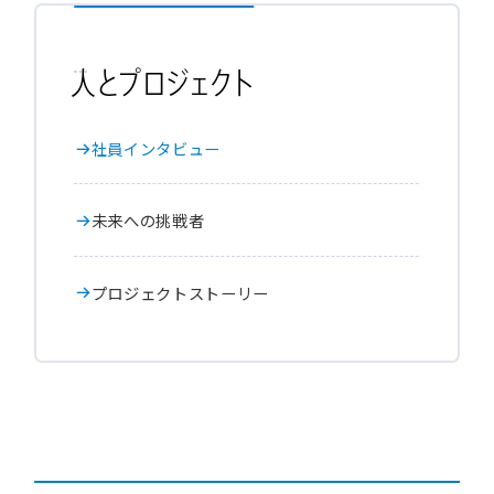
人とプロジェクト
社
員
イ
ン
タ
ビ
ュ
ー
未
来
へ
の
挑
戦
者
プ
ロ
ジ
ェ
ク
ト
ス
ト
ー
リ
ー