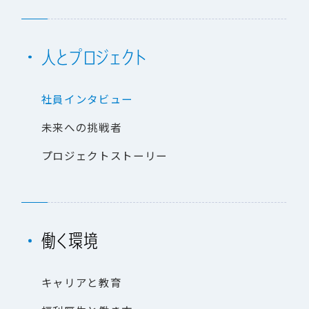
人
と
プ
ロ
ジ
ェ
ク
ト
社
員
イ
ン
タ
ビ
ュ
ー
未
来
へ
の
挑
戦
者
プ
ロ
ジ
ェ
ク
ト
ス
ト
ー
リ
ー
働
く
環
境
キ
ャ
リ
ア
と
教
育