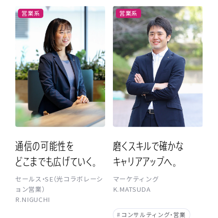
営業系
営業系
通
信
の
可
能
性
を
磨
く
ス
キ
ル
で
確
か
な
ど
こ
ま
で
も
広
げ
て
い
く
。
キ
ャ
リ
ア
ア
ッ
プ
へ
。
セールス・SE（光コラボレーシ
マーケティング
ョン営業）
K.MATSUDA
R.NIGUCHI
#
コンサルティング・営業