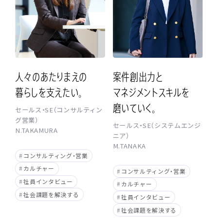
人
々
の
あ
た
り
ま
え
の
案
件
創
出
力
と
暮
ら
し
を
支
え
た
い
。
マ
ネ
ジ
メ
ン
ト
ス
キ
ル
を
磨
い
て
い
く
。
セールス・SE（コンサルティン
グ営業）
セールス・SE（システムエンジ
N.TAKAMURA
ニア）
M.TANAKA
#
コンサルティング・営業
#
カルチャー
#
コンサルティング・営業
#
社員インタビュー
#
カルチャー
#
社会課題を解決する
#
社員インタビュー
#
社会課題を解決する