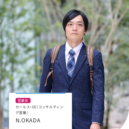
営業系
セールス・SE（コンサルティン
グ営業）
N.OKADA