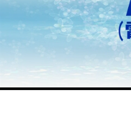
進
ロード済み
: 0%
行
0:04
/
3:33
状
況
:
一
ミ
0%
時
ュ
停
ー
止
ト