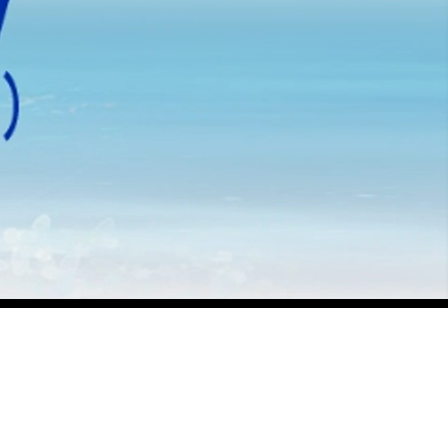
全
画
面